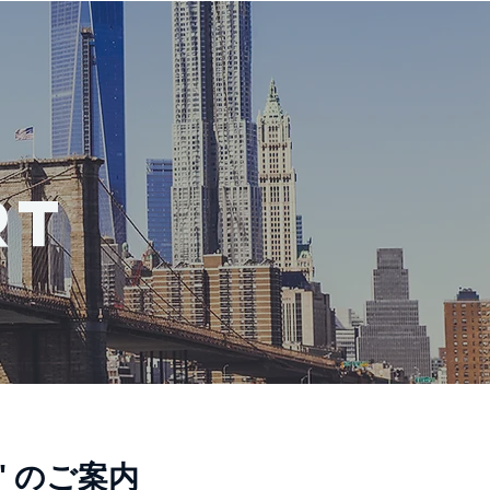
nglish Skills Check
CONTACT US
RT
T" のご案内