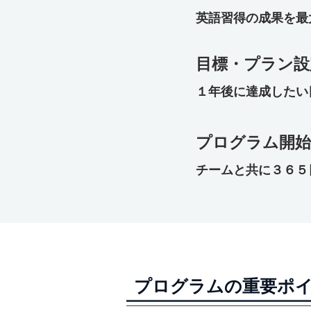
​英語習得の成果を
​目標・プラン
​１年後に達成した
​プログラム開始
​チームと共に３６
プログラムの重要ポ