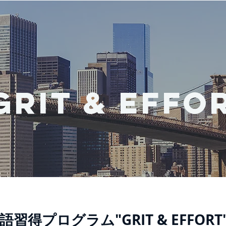
HOME
ABOUT US
PROGRAMS
E
GRIT & EFFO
英語習得プログラム"GRIT & EFFOR