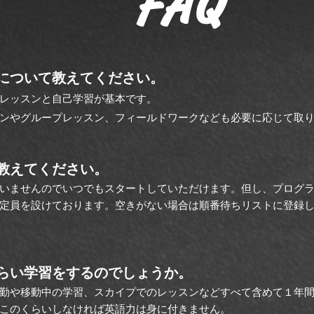
​FAQ
について教えてください。
レッスンと自己学習が基本です。
ンやグループレッスン、フィールドワークなども必要に応じて取
教えてください。
いませんのでいつでもスタートしていただけます。
但し、
​プログ
定員を設けております。空きがない場合は
順番待ちリストに登録
らい学習をするのでしょうか。
勤や移動中の学習、スカイプでのレッスンなどすべて含めて１年
このくらいしなければ英語力は身に付きません。