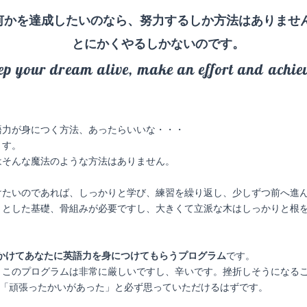
​何かを達成したいのなら、努力するしか方法はありませ
とにかくやるしかないのです。
ep your dream alive, make an effort and achiev
語力が身につく方法、あったらいいな・・・
ます。
はそんな魔法のような方法はありません。
けたいのであれば、しっかりと学び、練習を繰り返し、少しずつ前へ進
りとした基礎、骨組みが必要ですし、大きくて立派な木はしっかりと根
日かけてあなたに英語力を身につけてもらうプログラム
です。
、このプログラムは非常に厳しいですし、辛いです。挫折しそうになる
ず「頑張ったかいがあった」と必ず思っていただけるはずです。